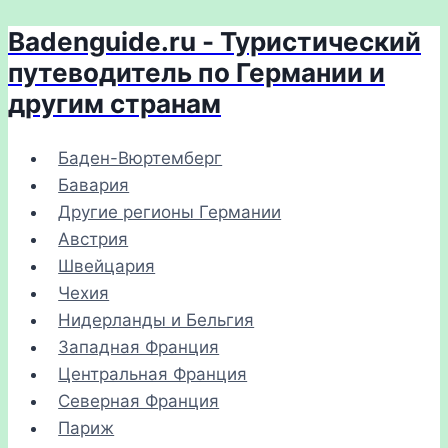
Badenguide.ru - Туристический
Перейти
к
путеводитель по Германии и
содержимому
другим странам
Баден-Вюртемберг
Бавария
Другие регионы Германии
Австрия
Швейцария
Чехия
Нидерланды и Бельгия
Западная Франция
Центральная Франция
Северная Франция
Париж