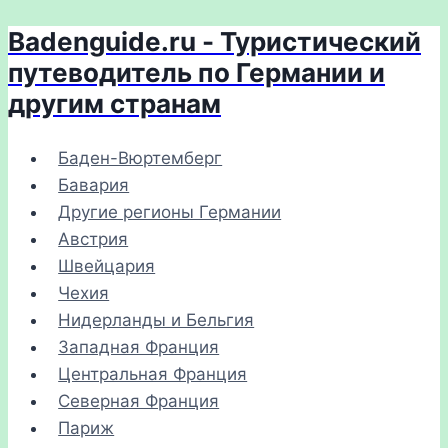
Badenguide.ru - Туристический
Перейти
к
путеводитель по Германии и
содержимому
другим странам
Баден-Вюртемберг
Бавария
Другие регионы Германии
Австрия
Швейцария
Чехия
Нидерланды и Бельгия
Западная Франция
Центральная Франция
Северная Франция
Париж