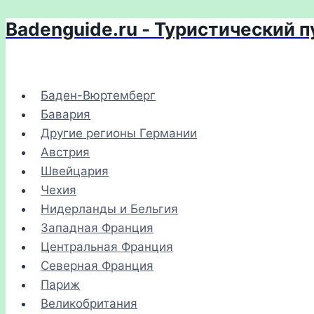
Badenguide.ru - Туристический 
Перейти
к
содержимому
Баден-Вюртемберг
Бавария
Другие регионы Германии
Австрия
Швейцария
Чехия
Нидерланды и Бельгия
Западная Франция
Центральная Франция
Северная Франция
Париж
Великобритания