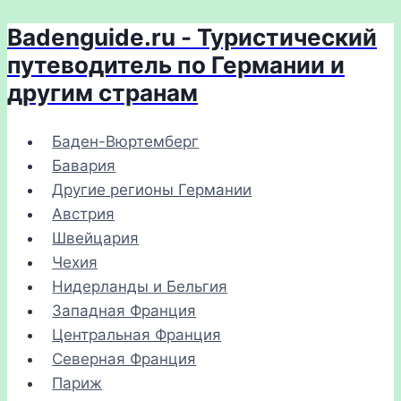
Badenguide.ru - Туристический
Перейти
к
путеводитель по Германии и
содержимому
другим странам
Баден-Вюртемберг
Бавария
Другие регионы Германии
Австрия
Швейцария
Чехия
Нидерланды и Бельгия
Западная Франция
Центральная Франция
Северная Франция
Париж