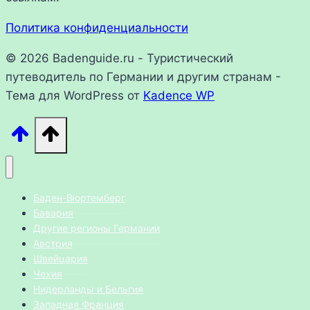
Политика конфиденциальности
© 2026 Badenguide.ru - Туристический
путеводитель по Германии и другим странам -
Тема для WordPress от
Kadence WP
Баден-Вюртемберг
Бавария
Другие регионы Германии
Австрия
Швейцария
Чехия
Нидерланды и Бельгия
Западная Франция