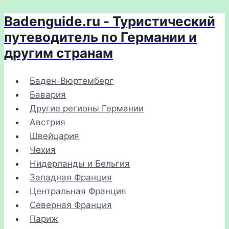
Badenguide.ru - Туристический
Перейти
к
путеводитель по Германии и
содержимому
другим странам
Баден-Вюртемберг
Бавария
Другие регионы Германии
Австрия
Швейцария
Чехия
Нидерланды и Бельгия
Западная Франция
Центральная Франция
Северная Франция
Париж