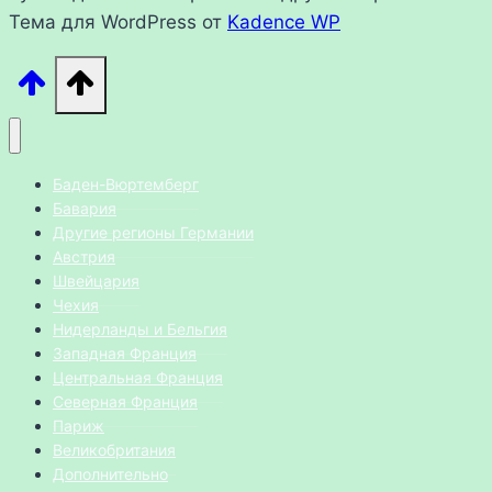
Тема для WordPress от
Kadence WP
Баден-Вюртемберг
Бавария
Другие регионы Германии
Австрия
Швейцария
Чехия
Нидерланды и Бельгия
Западная Франция
Центральная Франция
Северная Франция
Париж
Великобритания
Дополнительно