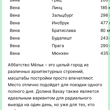
Вена
Грац
200 
Вена
Линц
185 
Вена
Зальцбург
296 
Вена
Инсбрук
477 
Вена
Братислава
80 к
Вена
Будапешт
243 
Вена
Прага
290 
Вена
Мюнхен
435 
Аббатство Мёльк – это целый город из
различных архитектурных строений,
масштабы постройки просто впечатляют.
Место отлично подойдет для поездки одного
полного дня. Долина Вахау также является
идеальным вариантом для радиального
выезда на один день, но уже для тех, кто