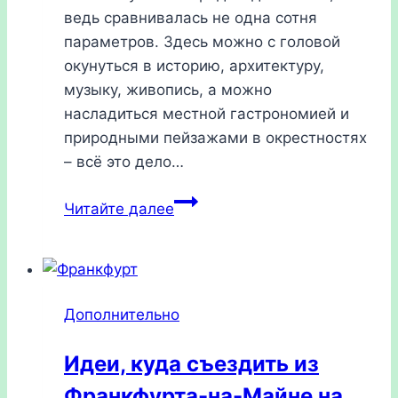
ведь сравнивалась не одна сотня
параметров. Здесь можно с головой
окунуться в историю, архитектуру,
музыку, живопись, а можно
насладиться местной гастрономией и
природными пейзажами в окрестностях
– всё это дело…
Туристические
Читайте далее
экскурсии
в
Вене
2026
Дополнительно
Идеи, куда съездить из
Франкфурта-на-Майне на