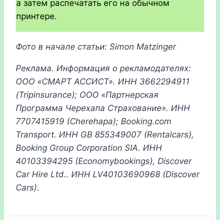
а затем распечатать его на обычном
принтере.
Фото в начале статьи: Simon Matzinger
Реклама. Информация о рекламодателях:
ООО «СМАРТ АССИСТ». ИНН 3662294911
(Tripinsurance);
ООО
«
Партнерская
Программа
Черехапа
Страхование
».
ИНН
7707415919 (Cherehapa); Booking.com
Transport.
ИНН
GB 855349007 (Rentalcars),
Booking Group Corporation SIA.
ИНН
40103394295 (Economybookings), Discover
Car Hire Ltd..
ИНН
LV40103690968 (Discover
Cars)
.