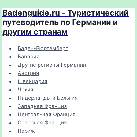
Badenguide.ru - Туристический
Перейти
к
путеводитель по Германии и
содержимому
другим странам
Баден-Вюртемберг
Бавария
Другие регионы Германии
Австрия
Швейцария
Чехия
Нидерланды и Бельгия
Западная Франция
Центральная Франция
Северная Франция
Париж