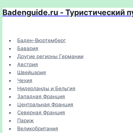
Badenguide.ru - Туристический 
Перейти
к
содержимому
Баден-Вюртемберг
Бавария
Другие регионы Германии
Австрия
Швейцария
Чехия
Нидерланды и Бельгия
Западная Франция
Центральная Франция
Северная Франция
Париж
Великобритания