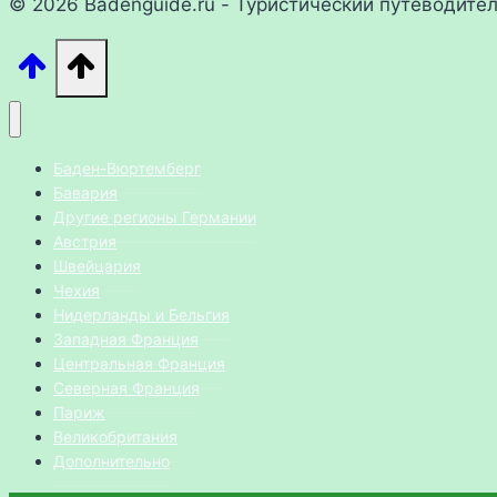
© 2026 Badenguide.ru - Туристический путеводите
Баден-Вюртемберг
Бавария
Другие регионы Германии
Австрия
Швейцария
Чехия
Нидерланды и Бельгия
Западная Франция
Центральная Франция
Северная Франция
Париж
Великобритания
Дополнительно