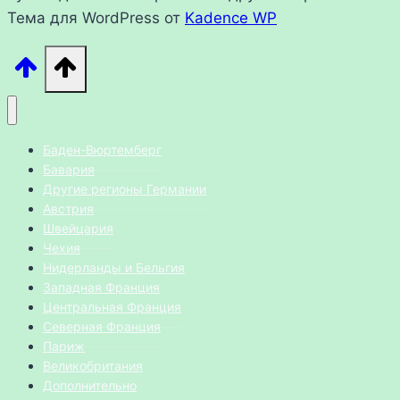
Тема для WordPress от
Kadence WP
Баден-Вюртемберг
Бавария
Другие регионы Германии
Австрия
Швейцария
Чехия
Нидерланды и Бельгия
Западная Франция
Центральная Франция
Северная Франция
Париж
Великобритания
Дополнительно