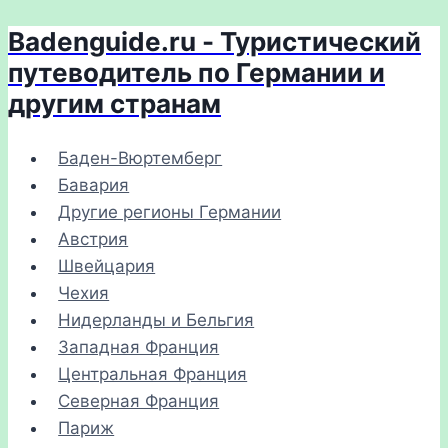
Badenguide.ru - Туристический
Перейти
к
путеводитель по Германии и
содержимому
другим странам
Баден-Вюртемберг
Бавария
Другие регионы Германии
Австрия
Швейцария
Чехия
Нидерланды и Бельгия
Западная Франция
Центральная Франция
Северная Франция
Париж