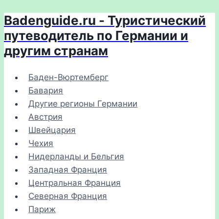
Badenguide.ru - Туристический
Перейти
к
путеводитель по Германии и
содержимому
другим странам
Баден-Вюртемберг
Бавария
Другие регионы Германии
Австрия
Швейцария
Чехия
Нидерланды и Бельгия
Западная Франция
Центральная Франция
Северная Франция
Париж