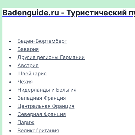
Badenguide.ru - Туристический 
Перейти
к
содержимому
Баден-Вюртемберг
Бавария
Другие регионы Германии
Австрия
Швейцария
Чехия
Нидерланды и Бельгия
Западная Франция
Центральная Франция
Северная Франция
Париж
Великобритания