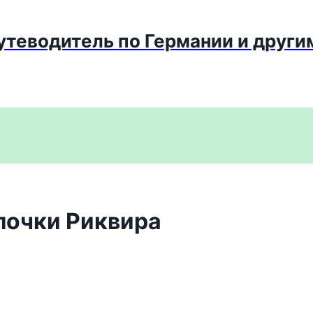
путеводитель по Германии и други
лочки Риквира