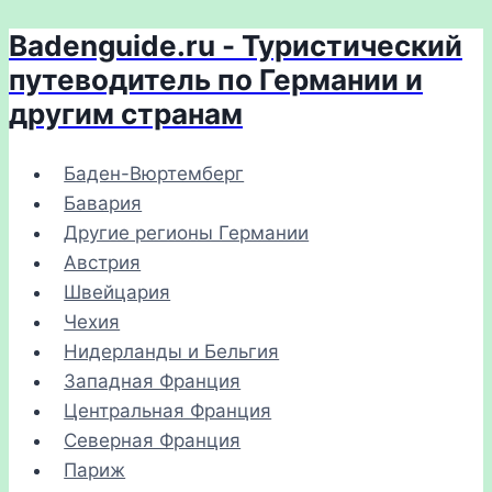
Badenguide.ru - Туристический
Перейти
к
путеводитель по Германии и
содержимому
другим странам
Баден-Вюртемберг
Бавария
Другие регионы Германии
Австрия
Швейцария
Чехия
Нидерланды и Бельгия
Западная Франция
Центральная Франция
Северная Франция
Париж