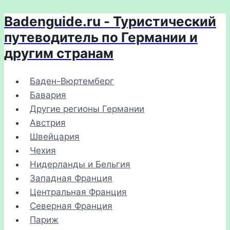
Badenguide.ru - Туристический
Перейти
к
путеводитель по Германии и
содержимому
другим странам
Баден-Вюртемберг
Бавария
Другие регионы Германии
Австрия
Швейцария
Чехия
Нидерланды и Бельгия
Западная Франция
Центральная Франция
Северная Франция
Париж