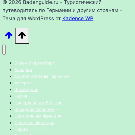
© 2026 Badenguide.ru - Туристический
путеводитель по Германии и другим странам -
Тема для WordPress от
Kadence WP
Баден-Вюртемберг
Бавария
Другие регионы Германии
Австрия
Швейцария
Чехия
Нидерланды и Бельгия
Западная Франция
Центральная Франция
Северная Франция
Париж