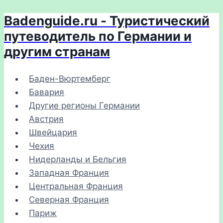
Badenguide.ru - Туристический
Перейти
к
путеводитель по Германии и
содержимому
другим странам
Баден-Вюртемберг
Бавария
Другие регионы Германии
Австрия
Швейцария
Чехия
Нидерланды и Бельгия
Западная Франция
Центральная Франция
Северная Франция
Париж