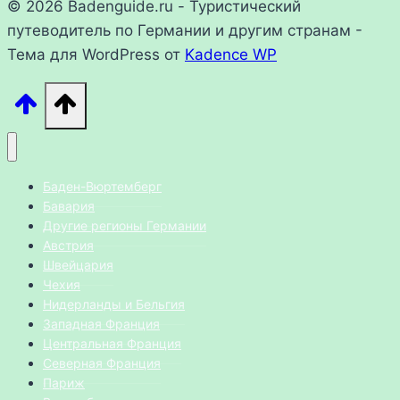
© 2026 Badenguide.ru - Туристический
путеводитель по Германии и другим странам -
Тема для WordPress от
Kadence WP
Баден-Вюртемберг
Бавария
Другие регионы Германии
Австрия
Швейцария
Чехия
Нидерланды и Бельгия
Западная Франция
Центральная Франция
Северная Франция
Париж