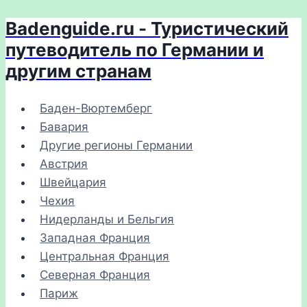
Badenguide.ru - Туристический
Перейти
к
путеводитель по Германии и
содержимому
другим странам
Баден-Вюртемберг
Бавария
Другие регионы Германии
Австрия
Швейцария
Чехия
Нидерланды и Бельгия
Западная Франция
Центральная Франция
Северная Франция
Париж