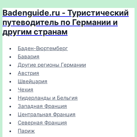
Badenguide.ru - Туристический
Перейти
к
путеводитель по Германии и
содержимому
другим странам
Баден-Вюртемберг
Бавария
Другие регионы Германии
Австрия
Швейцария
Чехия
Нидерланды и Бельгия
Западная Франция
Центральная Франция
Северная Франция
Париж