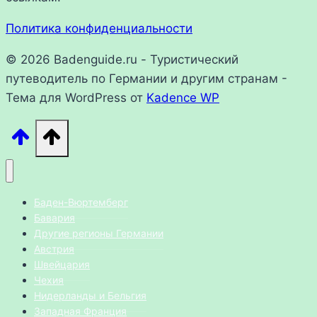
Политика конфиденциальности
© 2026 Badenguide.ru - Туристический
путеводитель по Германии и другим странам -
Тема для WordPress от
Kadence WP
Баден-Вюртемберг
Бавария
Другие регионы Германии
Австрия
Швейцария
Чехия
Нидерланды и Бельгия
Западная Франция