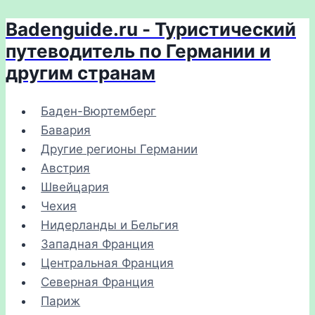
Badenguide.ru - Туристический
Перейти
к
путеводитель по Германии и
содержимому
другим странам
Баден-Вюртемберг
Бавария
Другие регионы Германии
Австрия
Швейцария
Чехия
Нидерланды и Бельгия
Западная Франция
Центральная Франция
Северная Франция
Париж