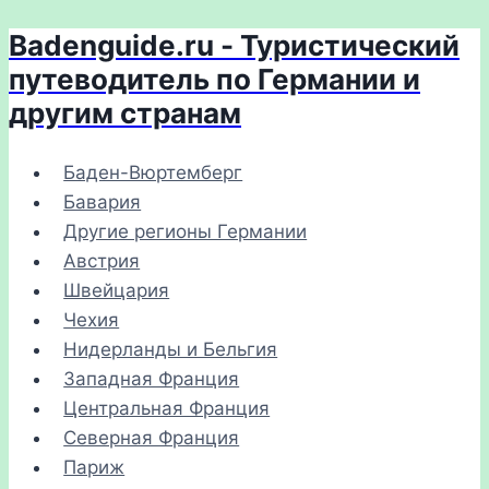
Badenguide.ru - Туристический
Перейти
к
путеводитель по Германии и
содержимому
другим странам
Баден-Вюртемберг
Бавария
Другие регионы Германии
Австрия
Швейцария
Чехия
Нидерланды и Бельгия
Западная Франция
Центральная Франция
Северная Франция
Париж