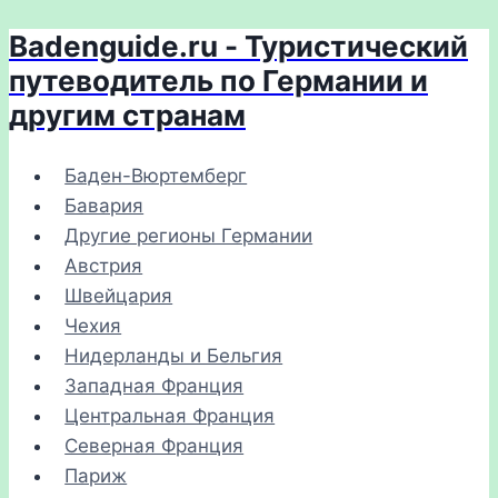
Badenguide.ru - Туристический
Перейти
к
путеводитель по Германии и
содержимому
другим странам
Баден-Вюртемберг
Бавария
Другие регионы Германии
Австрия
Швейцария
Чехия
Нидерланды и Бельгия
Западная Франция
Центральная Франция
Северная Франция
Париж