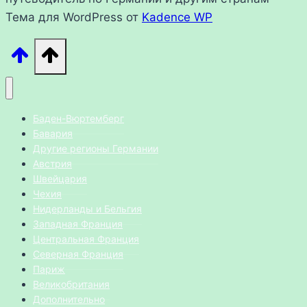
Тема для WordPress от
Kadence WP
Баден-Вюртемберг
Бавария
Другие регионы Германии
Австрия
Швейцария
Чехия
Нидерланды и Бельгия
Западная Франция
Центральная Франция
Северная Франция
Париж
Великобритания
Дополнительно