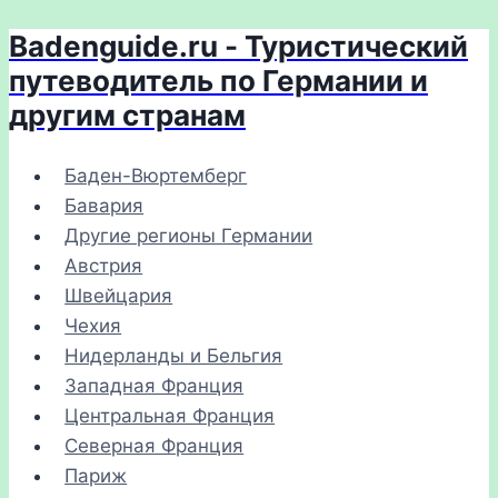
Badenguide.ru - Туристический
Перейти
к
путеводитель по Германии и
содержимому
другим странам
Баден-Вюртемберг
Бавария
Другие регионы Германии
Австрия
Швейцария
Чехия
Нидерланды и Бельгия
Западная Франция
Центральная Франция
Северная Франция
Париж