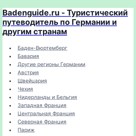
Badenguide.ru - Туристический
Перейти
к
путеводитель по Германии и
содержимому
другим странам
Баден-Вюртемберг
Бавария
Другие регионы Германии
Австрия
Швейцария
Чехия
Нидерланды и Бельгия
Западная Франция
Центральная Франция
Северная Франция
Париж