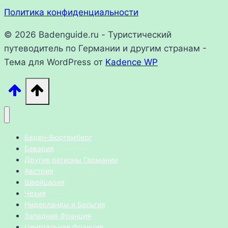
Политика конфиденциальности
© 2026 Badenguide.ru - Туристический
путеводитель по Германии и другим странам -
Тема для WordPress от
Kadence WP
Баден-Вюртемберг
Бавария
Другие регионы Германии
Австрия
Швейцария
Чехия
Нидерланды и Бельгия
Западная Франция
Центральная Франция